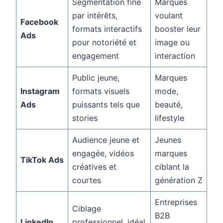
Segmentation fine
Marques
par intérêts,
voulant
Facebook
formats interactifs
booster leur
Ads
pour notoriété et
image ou
engagement
interaction
Public jeune,
Marques
Instagram
formats visuels
mode,
Ads
puissants tels que
beauté,
stories
lifestyle
Audience jeune et
Jeunes
engagée, vidéos
marques
TikTok Ads
créatives et
ciblant la
courtes
génération Z
Entreprises
Ciblage
B2B
LinkedIn
professionnel, idéal