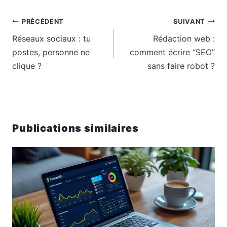
Navigation
PRÉCÉDENT
SUIVANT
de
Réseaux sociaux : tu
Rédaction web :
l’article
postes, personne ne
comment écrire “SEO”
clique ?
sans faire robot ?
Publications similaires