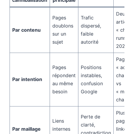
Deux
Pages
Trafic
articles
doublons
dispersé,
Par contenu
« chaus
sur un
faible
running
sujet
autorité
2026 »
Page
Pages
Positions
« achet
répondent
instables,
chaussu
Par intention
au même
confusion
vs
besoin
Google
« meille
chaussu
Plusieur
Perte de
Liens
pages
clarté,
Par maillage
internes
linkées
contradiction