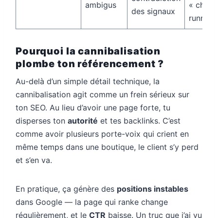
ambigus
« chaus
des signaux
running
Pourquoi la cannibalisation
plombe ton référencement ?
Au-delà d’un simple détail technique, la
cannibalisation agit comme un frein sérieux sur
ton SEO. Au lieu d’avoir une page forte, tu
disperses ton
autorité
et tes backlinks. C’est
comme avoir plusieurs porte-voix qui crient en
même temps dans une boutique, le client s’y perd
et s’en va.
En pratique, ça génère des
positions instables
dans Google — la page qui ranke change
régulièrement, et le
CTR
baisse. Un truc que j’ai vu