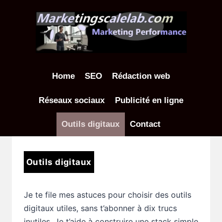
Aller
au
contenu
Home
SEO
Rédaction web
Réseaux sociaux
Publicité en ligne
Outils digitaux
Contact
Outils digitaux
Je te file mes astuces pour choisir des outils
digitaux utiles, sans t’abonner à dix trucs
inutiles. Je t’aide à construire une stack simple