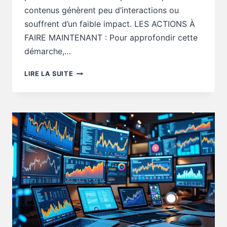
contenus génèrent peu d’interactions ou
souffrent d’un faible impact. LES ACTIONS À
FAIRE MAINTENANT : Pour approfondir cette
démarche,…
OUTILS
LIRE LA SUITE
DIGITAUX
:
QUEL
OUTIL
DIGITAL
REPÈRE
LES
POSTS
FAIBLES
?