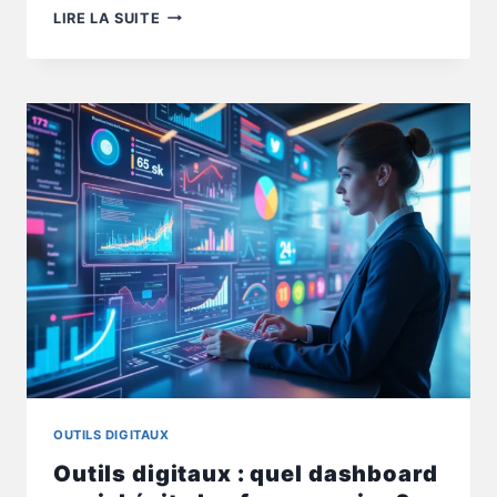
OUTILS
LIRE LA SUITE
DIGITAUX
:
AUTOMATISER
TES
RÉSEAUX
SOCIAUX,
GAIN
OU
PIÈGE
?
OUTILS DIGITAUX
Outils digitaux : quel dashboard