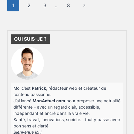
DASHBOARD
Navigation
Page
1
2
3
…
8
SOCIAL
de
ÉVITE
suivante
page
LES
FAUX
ESPOIRS
?
QUI SUIS-JE ?
Moi c’est
Patrick
, rédacteur web et créateur de
contenu passionné.
J’ai lancé
MonActuel.com
pour proposer une actualité
différente – avec un regard clair, accessible,
indépendant et ancré dans la vraie vie.
Santé, travail, innovations, société… tout y passe avec
bon sens et clarté.
Bienvenue ici !