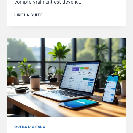
compte vraiment est devenu…
OUTILS
LIRE LA SUITE
DIGITAUX
:
TROP
DE
MÉTRIQUES
BROUILLENT-
ELLES
TA
STRATÉGIE
?
OUTILS DIGITAUX