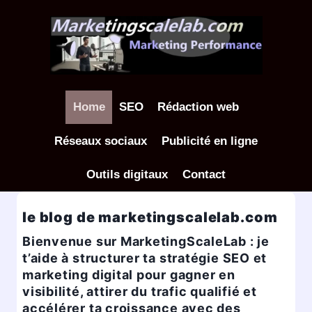
Aller
au
contenu
Home
SEO
Rédaction web
Réseaux sociaux
Publicité en ligne
Outils digitaux
Contact
le blog de marketingscalelab.com
Bienvenue sur MarketingScaleLab : je
t’aide à structurer ta stratégie SEO et
marketing digital pour gagner en
visibilité, attirer du trafic qualifié et
accélérer ta croissance avec des