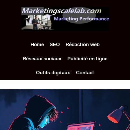
Aller
au
contenu
Home
SEO
Rédaction web
Réseaux sociaux
Publicité en ligne
Outils digitaux
Contact