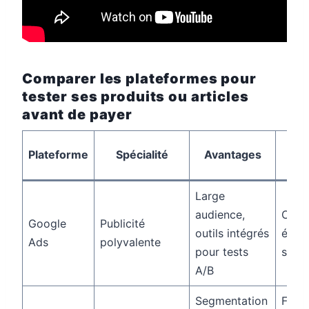
Comparer les plateformes pour
tester ses produits ou articles
avant de payer
Po
Plateforme
Spécialité
Avantages
sur
Large
audience,
Coûts
Google
Publicité
outils intégrés
élevé
Ads
polyvalente
pour tests
secte
A/B
Segmentation
Fluct