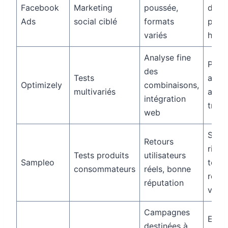
Facebook
Marketing
poussée,
des
Ads
social ciblé
formats
perf
variés
heuri
Analyse fine
Plus
des
Tests
aux s
Optimizely
combinaisons,
multivariés
avec 
intégration
trafic
web
Sélec
Retours
rigou
Tests produits
utilisateurs
Sampleo
temp
consommateurs
réels, bonne
répo
réputation
varia
Campagnes
Exig
destinées à