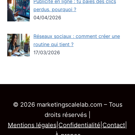
Publicité en ligne : tu paies des clics
perdus, pourquoi ?
04/04/2026
Réseaux sociaux : comment créer une
routine qui tient ?
17/03/2026
© 2026 marketingscalelab.com – Tous
droits réservés |
Mentions légales
|
Confidentialité
|
Contact
|