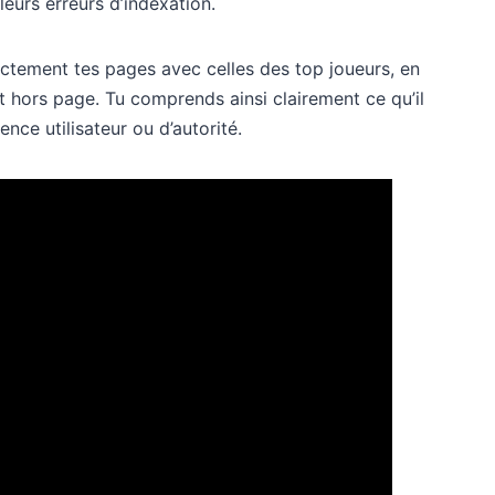
é leurs erreurs d’indexation.
ctement tes pages avec celles des top joueurs, en
t hors page. Tu comprends ainsi clairement ce qu’il
ence utilisateur ou d’autorité.