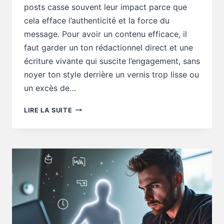
posts casse souvent leur impact parce que
cela efface l’authenticité et la force du
message. Pour avoir un contenu efficace, il
faut garder un ton rédactionnel direct et une
écriture vivante qui suscite l’engagement, sans
noyer ton style derrière un vernis trop lisse ou
un excès de…
RÉDACTION
LIRE LA SUITE
WEB
:
TROP
LISSER
TES
POSTS
CASSE-
T-
IL
L’IMPACT
?