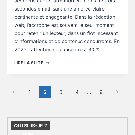
accroche capte l’attention en moins de trois
secondes en utilisant une amorce claire,
pertinente et engageante. Dans la rédaction
web, l’accroche est souvent le seul moment
pour retenir un lecteur, dans un flot incessant
d’informations et de contenus concurrents. En
2025, l’attention se concentre à 80 %…
RÉDACTION
LIRE LA SUITE
WEB
:
TON
POST
Navigation
Page
Page
1
2
3
4
…
9
ACCROCHE-
de
T-
précédente
suivante
page
IL
OU
PASSE-
T-
QUI SUIS-JE ?
IL