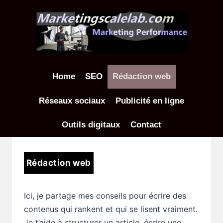
Aller
au
contenu
Home
SEO
Rédaction web
Réseaux sociaux
Publicité en ligne
Outils digitaux
Contact
Rédaction web
Ici, je partage mes conseils pour écrire des
contenus qui rankent et qui se lisent vraiment.
Je t’aide à structurer un article, écrire une