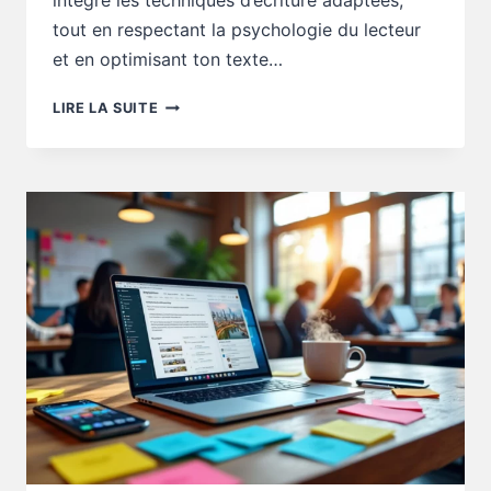
intègre les techniques d’écriture adaptées,
tout en respectant la psychologie du lecteur
et en optimisant ton texte…
RÉDACTION
LIRE LA SUITE
WEB
:
TON
APPEL
À
L’ACTION
FAIT-
IL
FUIR
?