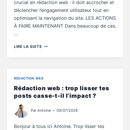
crucial en rédaction web : il doit accrocher et
déclencher l’engagement utilisateur tout en
optimisant la navigation du site. LES ACTIONS
À FAIRE MAINTENANT Dans beaucoup de cas,
…
RÉDACTION
LIRE LA SUITE
WEB
:
TON
PREMIER
VISUEL
RÉDACTION WEB
BLOQUE-
Rédaction web : trop lisser tes
T-
IL
posts casse-t-il l’impact ?
LE
SCROLL
Par
Antoine
09/07/2026
?
Bonjour à tous ici Antoine. Trop lisser tes