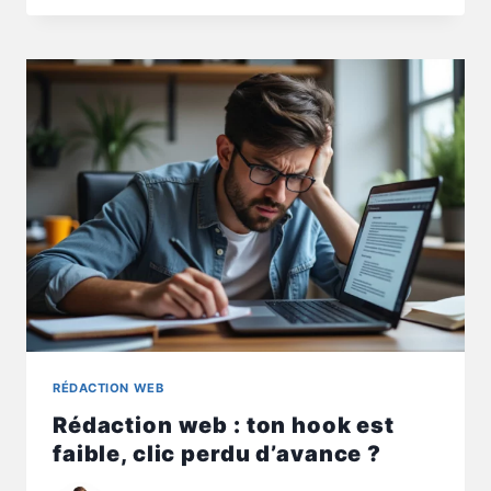
:
TON
TEXTE
SOCIAL
PARLE-
T-
IL
À
UNE
NICHE
?
RÉDACTION WEB
Rédaction web : ton hook est
faible, clic perdu d’avance ?